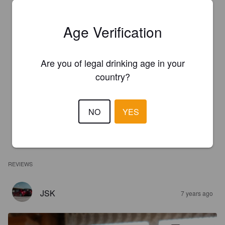
Age Verification
Are you of legal drinking age in your
country?
NO
YES
REVIEWS
JSK
7 years ago