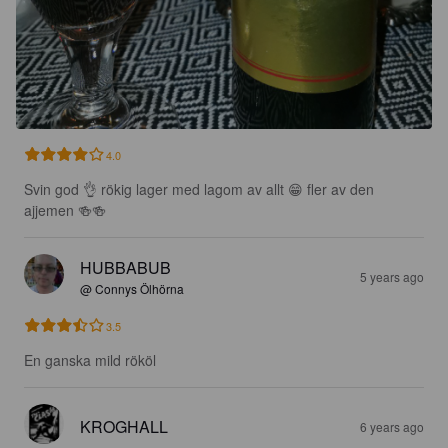
4.0
Svin god 👌 rökig lager med lagom av allt 😁 fler av den 
ajjemen 🍻🍻
HUBBABUB
5 years ago
@ Connys Ölhörna
3.5
En ganska mild rököl
KROGHALL
6 years ago