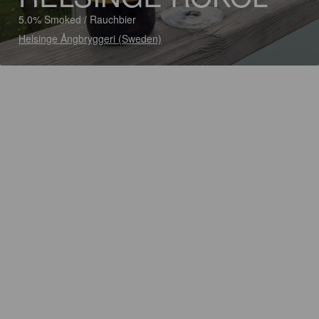
5.0% Smoked / Rauchbier
Helsinge Ångbryggeri (Sweden)