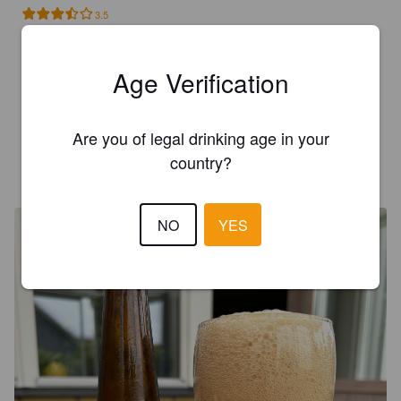
3.5
WÅGDALEN O
2 years ago
Age Verification
2.5
Are you of legal drinking age in your
country?
WIBERG T
3 years ago
@ Systembolaget Falkenberg
NO
YES