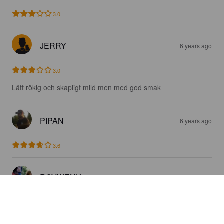
3.0
JERRY
6 years ago
3.0
Lätt rökig och skapligt mild men med god smak
PIPAN
6 years ago
3.6
ROYWENK
7 years ago
4.0
God och välgjord, men hade gott fått smaka lite mer rök!