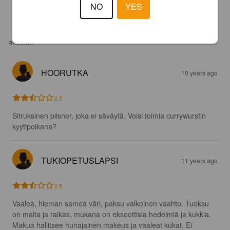
NO
YES
REVIEWS
HOORUTKA
10 years ago
2.5
Sitruksinen pilsner, joka ei säväytä. Voisi toimia currywurstin 
kyytipoikana?
TUKIOPETUSLAPSI
11 years ago
2.5
Vaalea, hieman samea väri, paksu valkoinen vaahto. Tuoksu 
on malta ja raikas, mukana on eksoottisia hedelmiä ja kukkia. 
Makua hallitsee hunajainen makeus ja vaaleat kukat. Ei 