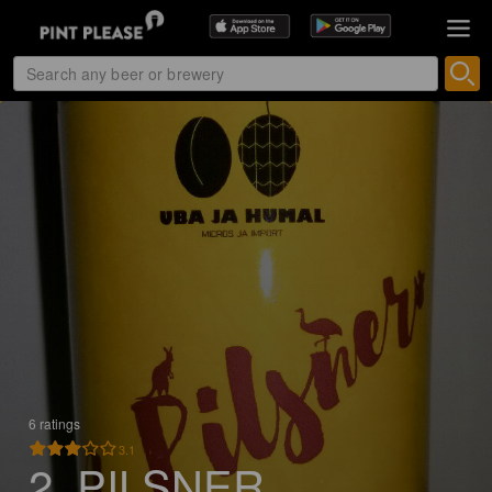
6 ratings
3.1
2. PILSNER