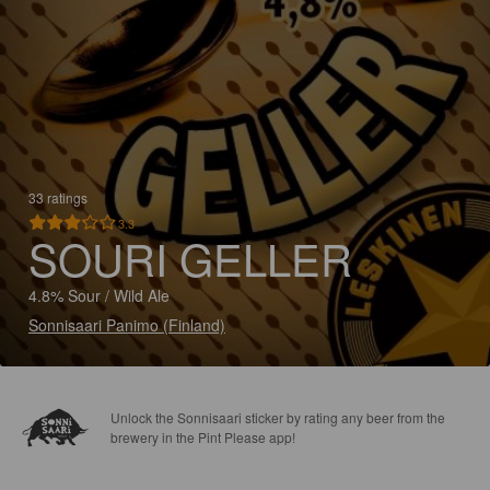
33 ratings
3.3
SOURI GELLER
4.8% Sour / Wild Ale
Sonnisaari Panimo (Finland)
Unlock the Sonnisaari sticker by rating any beer from the
brewery in the Pint Please app!