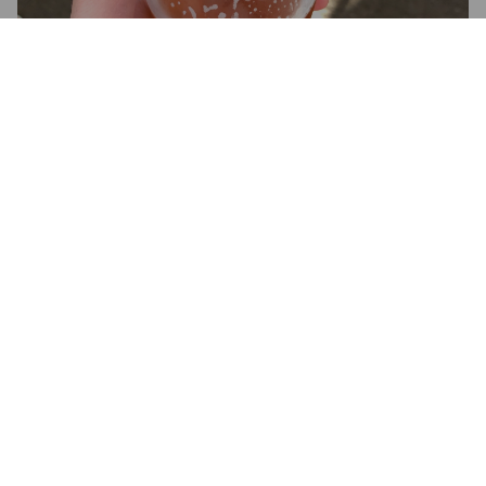
2.5
ROADSTAR
7 years ago
@ Oluthuone Leskinen
3.6
JONI