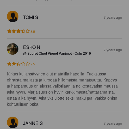
TOMI S
7 years ago
3.5
ESKO N
7 years ago
@ Suuret Oluet Pienet Panimot - Oulu 2019
2.5
Kirkas kullansävynen olut matalilla hapoilla. Tuoksussa 
ohraista mallasta ja kirpeää hillomaista marjaisuutta. Kirpeys 
ja happamuus on alussa valloillaan ja ne kestävätkin maussa 
aika hyvin. Marjaisuus on hyvin karkkimaista/hattaramaista. 
estää aika hyvin. Aika yksiulotteiseksi maku jää, vaikka onkin 
kohtuullisen pitkä.
JANNE S
7 years ago