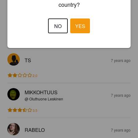
country?
MATTI S
3 years ago
4.0
NO
YES
Hedelmätön sour. Helppo, oluen makuinen, hapan. 
Hapokkaan hyvä.
TS
7 years ago
2.0
MIKKOHTUUS
7 years ago
@ Oluthuone Leskinen
3.5
RABELO
7 years ago