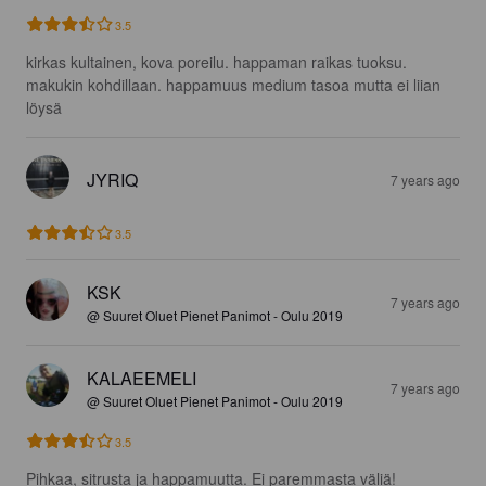
3.5
kirkas kultainen, kova poreilu. happaman raikas tuoksu. 
makukin kohdillaan. happamuus medium tasoa mutta ei liian 
löysä
JYRIQ
7 years ago
3.5
KSK
7 years ago
@ Suuret Oluet Pienet Panimot - Oulu 2019
KALAEEMELI
7 years ago
@ Suuret Oluet Pienet Panimot - Oulu 2019
3.5
Pihkaa, sitrusta ja happamuutta. Ei paremmasta väliä!