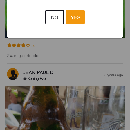
NO
YES
3.9
Zwart geturfd bier,
JEAN-PAUL D
5 years ago
@ Koning Ezel