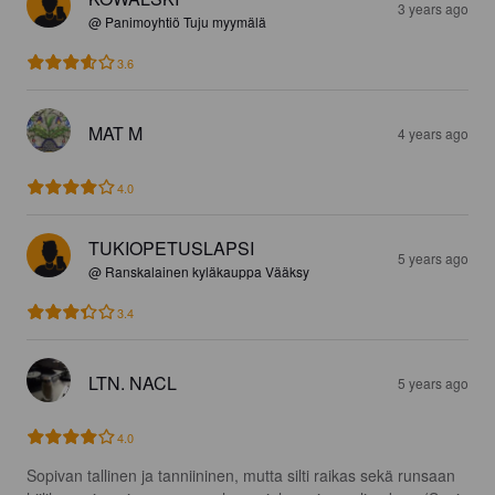
3 years ago
@ Panimoyhtiö Tuju myymälä
3.6
MAT M
4 years ago
4.0
TUKIOPETUSLAPSI
5 years ago
@ Ranskalainen kyläkauppa Vääksy
3.4
LTN. NACL
5 years ago
4.0
Sopivan tallinen ja tanniininen, mutta silti raikas sekä runsaan 