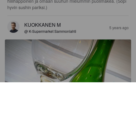
hiilihappoinen ja omaan suuhun mielummin puolimakea. (Sopi 
hyvin sushin pariksi.)
KUOKKANEN M
5 years ago
@ K-Supermarket Sammonlahti