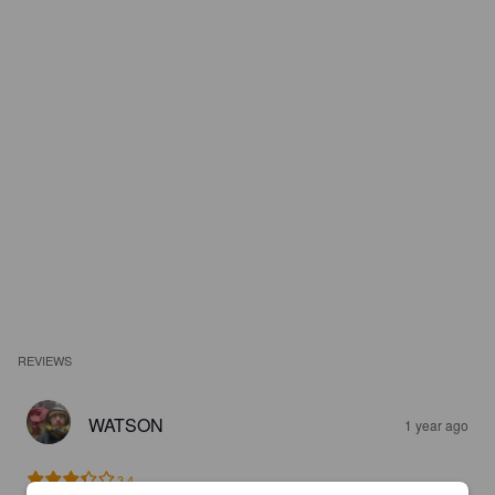
REVIEWS
WATSON
1 year ago
3.4