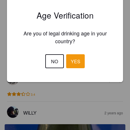
Age Verification
ALAN V
1 year ago
5.0
Are you of legal drinking age in your
country?
ELWIER
1 year ago
NO
YES
3.6
HEINOJII
1 year ago
3.4
WILLY
2 years ago