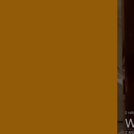
2 rat
W
7.5%