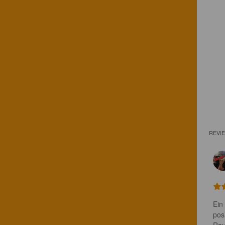
REVI
Ein
posi