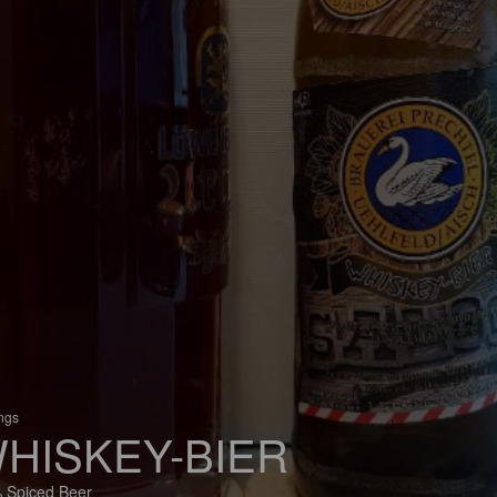
ings
HISKEY-BIER
 Spiced Beer