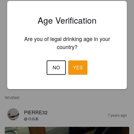
Age Verification
Are you of legal drinking age in your
country?
NO
YES
REVIEWS
PIERRE32
7 years ago
@ O.G.B.