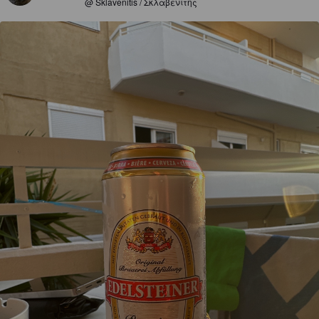
@ Sklavenitis / Σκλαβενιτης