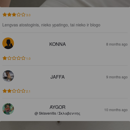
3.0
Lengvas atostoginis, nieko ypatingo, tai nieko ir blogo
KONNA
8 months ago
1.0
JAFFA
9 months ago
2.1
AYGOR
10 months ago
@ Sklavenitis / Σκλαβενιτης