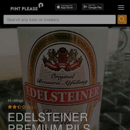
46 ratings
2.4
EDELSTEINER
PREMIUM PILS