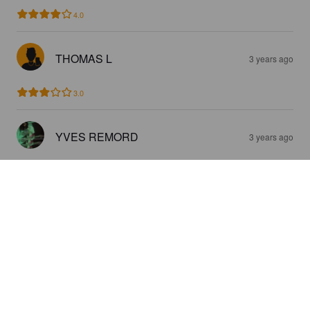
4.0
THOMAS L
3 years ago
3.0
YVES REMORD
3 years ago
2.9
TAPANI
3 years ago