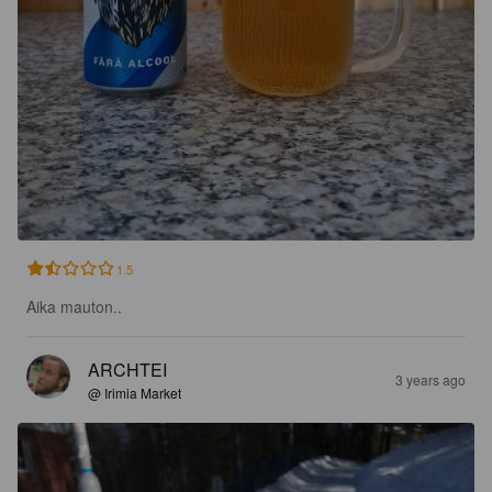
1.5
Aika mauton..
ARCHTEI
3 years ago
@ Irimia Market