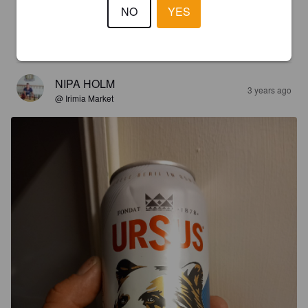
NO
YES
THE CRAZY BEARD
2 years ago
0.2
NIPA HOLM
3 years ago
@ Irimia Market