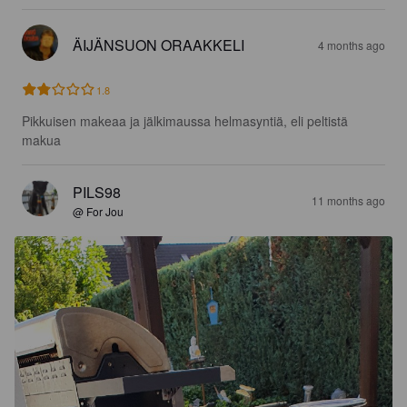
ÄIJÄNSUON ORAAKKELI
4 months ago
1.8
Pikkuisen makeaa ja jälkimaussa helmasyntiä, eli peltistä 
makua
PILS98
11 months ago
@ For Jou