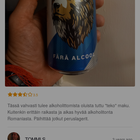
3.5
Tässä vahvasti tulee alkoholittomista oluista tuttu "teko" maku. 
Kuitenkin erittäin raikasta ja aikas hyvää alkoholitonta 
Romaniasta. Päihittää jotkut peruslagerit.
TOMMI S
3 years ago