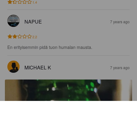
1.4
NAPUE
7 years ago
2.2
En erityisemmin pidä tuon humalan mausta.
MICHAEL K
7 years ago