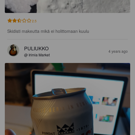
2.5
Skidisti makeutta mikä ei holittomaan kuulu
PULIUKKO
4 years ago
@ Irimia Market