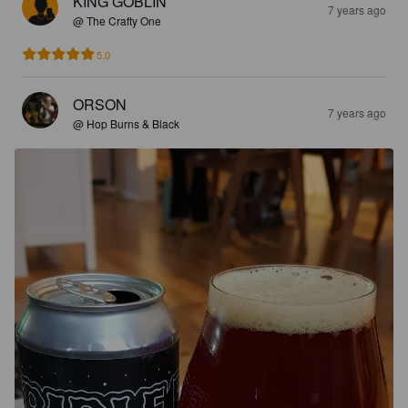
KING GOBLIN
7 years ago
@ The Crafty One
5.0
ORSON
7 years ago
@ Hop Burns & Black