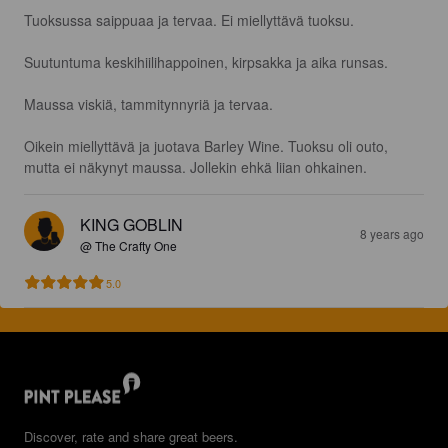
Tuoksussa saippuaa ja tervaa. Ei miellyttävä tuoksu. 

Suutuntuma keskihiilihappoinen, kirpsakka ja aika runsas. 

Maussa viskiä, tammitynnyriä ja tervaa. 

Oikein miellyttävä ja juotava Barley Wine. Tuoksu oli outo, 
mutta ei näkynyt maussa. Jollekin ehkä liian ohkainen.
KING GOBLIN
8 years ago
@ The Crafty One
5.0
Discover, rate and share great beers.