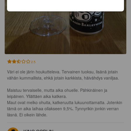
2.5
Väri ei ole järin houkutteleva. Tervainen tuoksu, lisänä jotain 
vähän kummallista, ehkä jotain karkkista, häivähdys vaniljaa.

Maistuu tervaiselle, mutta aika ohuelle. Pähkinäinen ja 
leipäinen. Yllättäen aika katkera.

Maut ovat melko ohuita, katkeruutta lukuunottamatta. Jotenkin 
tämä on aika laihaa ollakseen 9,5%. Tynnyrikin jonkin verran 
läsnä. Ei oikein lähde.