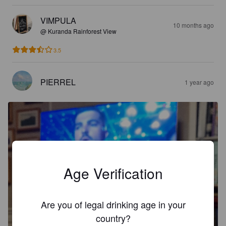
VIMPULA
10 months ago
@ Kuranda Rainforest View
3.5
PIERREL
1 year ago
Age Verification
Are you of legal drinking age in your
country?