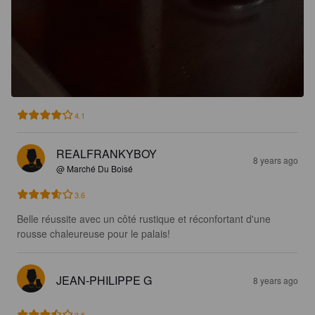
4.1
REALFRANKYBOY
8 years ago
@ Marché Du Boisé
3.6
Belle réussite avec un côté rustique et réconfortant d'une 
rousse chaleureuse pour le palais!
JEAN-PHILIPPE G
8 years ago
3.5