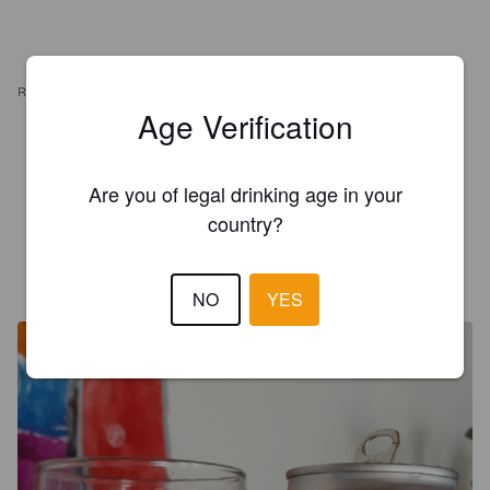
REVIEWS
Age Verification
JERHOME
7 years ago
Are you of legal drinking age in your
3.0
country?
DAVID M
7 years ago
NO
YES