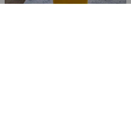
3.3
Comme une blonde belge.

A la pression, c'est frais et goûtu.

Recette bien belge avec les malts en avant et quelques notes 
houblonnées.

Ça rafraîchit.
KARMIC
1 month ago