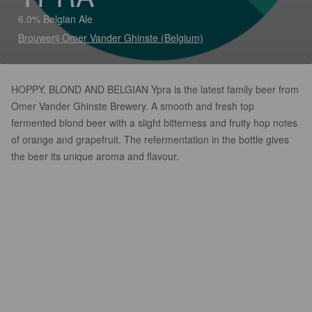
6.0% Belgian Ale
Brouwerij Omer Vander Ghinste (Belgium)
HOPPY, BLOND AND BELGIAN Ypra is the latest family beer from
Omer Vander Ghinste Brewery. A smooth and fresh top
fermented blond beer with a slight bitterness and fruity hop notes
of orange and grapefruit. The refermentation in the bottle gives
the beer its unique aroma and flavour.