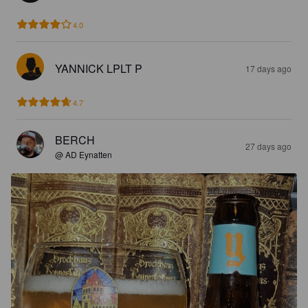
4.0
YANNICK LPLT P
17 days ago
4.7
BERCH
27 days ago
@ AD Eynatten