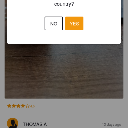
country?
NO
YES
4.0
THOMAS A
13 days ago