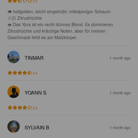
2.5
👁 hellgolden, leicht eingetrübt; mittelporiger Schaum 

👃🏻 Zitrusfrüchte

👄 Das Ypra ist ein recht dünnes Blond. Es dominieren 
Zitrusfrüchte und kräutrige Noten, aber für meinen 
Geschmack fehlt es am Malzkörper.
TINMAR
1 month ago
4.5
YOANN S
1 month ago
3.8
SYLVAIN B
1 month ago