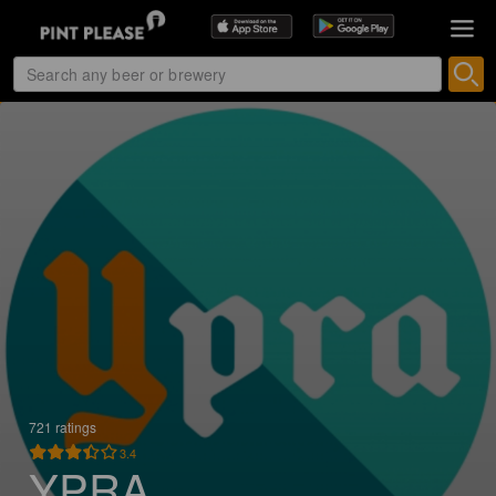
721 ratings
3.4
YPRA