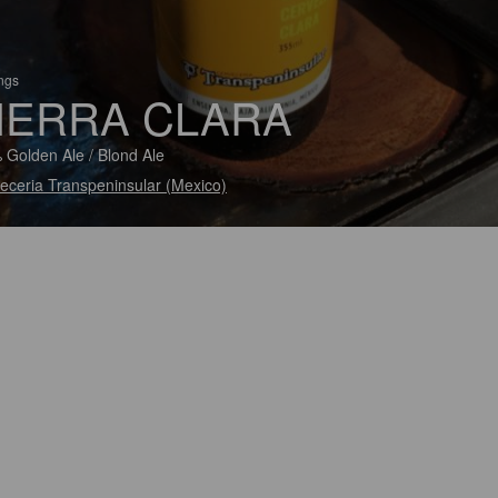
ings
IERRA CLARA
 Golden Ale / Blond Ale
eceria Transpeninsular (Mexico)