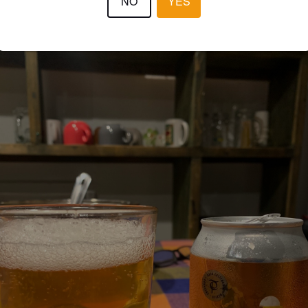
NO
YES
VICTØR
3 year