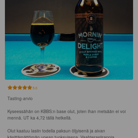
5.0
Tasting-arvio

Kyseessähän on KBBS:n base olut, joten ihan metsään ei voi 
mennä. UT ka 4,72 tällä hetkellä.

Olut kaatuu lasiin todella paksun öljyisenä ja aivan 
käsittämättömän upean tuoksuisena. Vaahterasiirappia, 