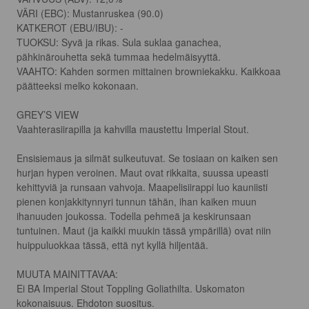
VÄRI (EBC): Mustanruskea (90.0)

KATKEROT (EBU/IBU): -

TUOKSU: Syvä ja rikas. Sula suklaa ganachea, 
pähkinärouhetta sekä tummaa hedelmäisyyttä. 

VAAHTO: Kahden sormen mittainen browniekakku. Kaikkoaa 
päätteeksi melko kokonaan. 

GREY’S VIEW

Vaahterasiirapilla ja kahvilla maustettu Imperial Stout.

Ensisiemaus ja silmät sulkeutuvat. Se tosiaan on kaiken sen 
hurjan hypen veroinen. Maut ovat rikkaita, suussa upeasti 
kehittyviä ja runsaan vahvoja. Maapelisiirappi luo kauniisti 
pienen konjakkitynnyri tunnun tähän, ihan kaiken muun 
ihanuuden joukossa. Todella pehmeä ja keskirunsaan 
tuntuinen. Maut (ja kaikki muukin tässä ympärillä) ovat niin 
huippuluokkaa tässä, että nyt kyllä hiljentää. 

MUUTA MAINITTAVAA:

Ei BA Imperial Stout Toppling Goliathilta. Uskomaton 
kokonaisuus. Ehdoton suositus.
