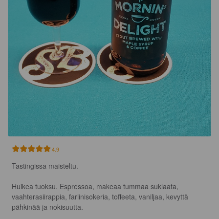
4.9
Tastingissa maisteltu.

Huikea tuoksu. Espressoa, makeaa tummaa suklaata, 
vaahterasiirappia, fariinisokeria, toffeeta, vaniljaa, kevyttä 
pähkinää ja nokisuutta.
