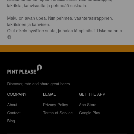
lakritsia, kahvisuutta ja pehmeää suklaata.

Maku on aivan upea. Niin pehmeä, vaahterasiirappinen, 
lakritsinen ja kahvinen.

Olut oikein hyväilee suuta, ja halaa lämpimästi. Uskomatonta 
😅
Discover, rate and share great beers.
COMPANY
LEGAL
GET THE APP
About
Privacy Policy
App Store
Contact
Terms of Service
Google Play
Blog