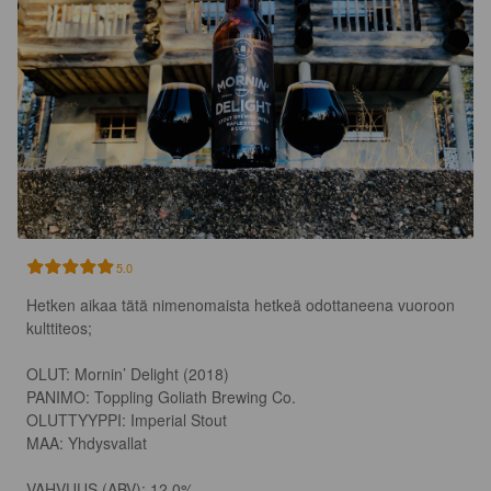
5.0
Hetken aikaa tätä nimenomaista hetkeä odottaneena vuoroon 
kulttiteos;

OLUT: Mornin’ Delight (2018)

PANIMO: Toppling Goliath Brewing Co.

OLUTTYYPPI: Imperial Stout

MAA: Yhdysvallat

VAHVUUS (ABV): 12,0%
