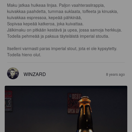
Maku jatkaa huikeaa linjaa. Paljon vaahterasiirappia, 
kuivakkaa paahdetta, tummaa suklaata, toffeeta ja kinuskia, 
kuivakkaa espressoa, kepeää pähkinää, 

Sopivaa kepeää katkeroa, joka kuivattaa. 

Jälkimaku on pitkään kestävä ja upea, jossa samoja herkkuja. 

Todella pehmeää ja paksua täyteläistä imperial stoutia.

Itselleni varmasti paras imperial stout, jota ei ole kypsytetty. 
Todella hieno olut.
WINZARD
8 years ago