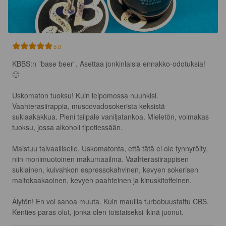
5.0
KBBS:n ”base beer”. Asettaa jonkinlaisia ennakko-odotuksia! 
🙂

Uskomaton tuoksu! Kuin leipomossa nuuhkisi. 
Vaahterasiirappia, muscovadosokerista keksistä 
suklaakakkua. Pieni tsiipale vaniljatankoa. Mieletön, voimakas 
tuoksu, jossa alkoholi tipotiessään.

Maistuu taivaalliselle. Uskomatonta, että tätä ei ole tynnyröity, 
niin monimuotoinen makumaailma. Vaahterasiirappisen 
suklainen, kuivahkon espressokahvinen, kevyen sokerisen 
maitokaakaoinen, kevyen paahteinen ja kinuskitoffeinen.

Älytön! En voi sanoa muuta. Kuin mauilla turbobuustattu CBS. 
Kenties paras olut, jonka olen toistaiseksi ikinä juonut.