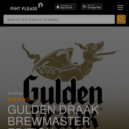
34 ratings
3.9
GULDEN DRAAK
BREWMASTER