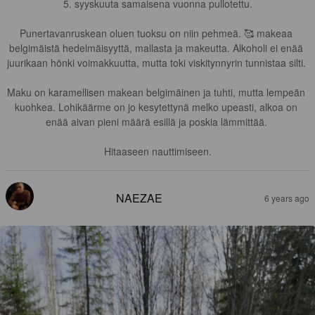
5. syyskuuta samaisena vuonna pullotettu.

Punertavanruskean oluen tuoksu on niin pehmeä. 🥰 makeaa 
belgimäistä hedelmäisyyttä, mallasta ja makeutta. Alkoholi ei enää 
juurikaan hönki voimakkuutta, mutta toki viskitynnyrin tunnistaa silti. 

Maku on karamellisen makean belgimäinen ja tuhti, mutta lempeän 
kuohkea. Lohikäärme on jo kesytettynä melko upeasti, alkoa on 
enää aivan pieni määrä esillä ja poskia lämmittää. 

Hitaaseen nauttimiseen.
NAEZAE
6 years ago