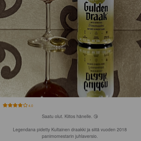
4.0
Saatu olut. Kiitos hänelle. 😘 

Legendana pidetty Kultainen draakki ja siitä vuoden 2018 
panimomestarin juhlaversio. 
