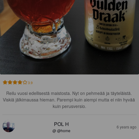
3.9
Reilu vuosi edellisestä maistosta. Nyt on pehmeää ja täyteläistä. 
Viskiä jälkimaussa hieman. Parempi kuin aiempi mutta ei niin hyvää 
kuin perusversio.
POL H
6 years ago
@ @home