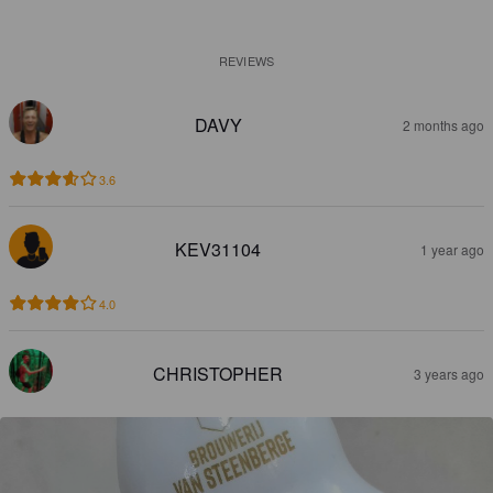
REVIEWS
DAVY
2 months ago
3.6
KEV31104
1 year ago
4.0
CHRISTOPHER
3 years ago