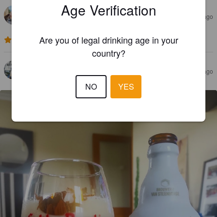
Age Verification
MAXB
5 years ago
Are you of legal drinking age in your
4.2
country?
GUSTAVO
5 years ago
@ Vivalabirra
NO
YES