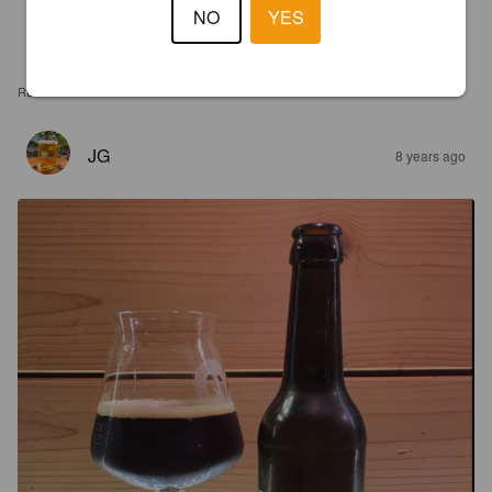
NO
YES
REVIEWS
JG
8 years ago