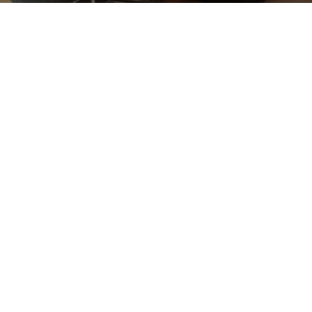
4.0
RAPH L
8 years ago
@ Le Préhistomuseum