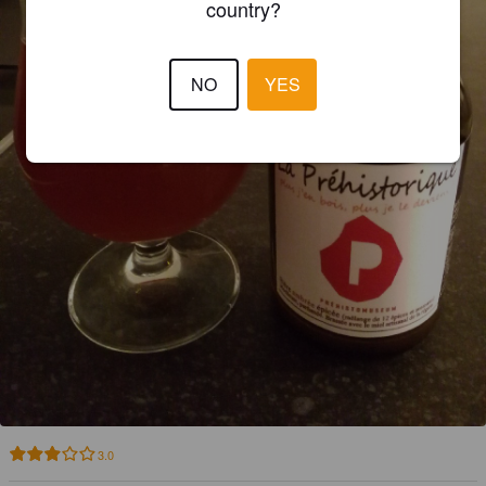
country?
NO
YES
3.0