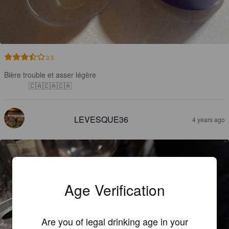
3.5
Bière trouble et asser légère

🇨🇦🇨🇦🇨🇦
LEVESQUE36
4 years ago
Age Verification
Are you of legal drinking age in your