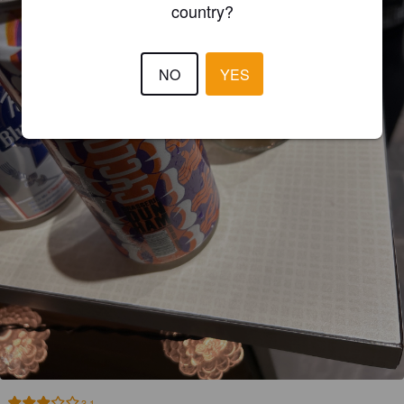
country?
NO
YES
3.1