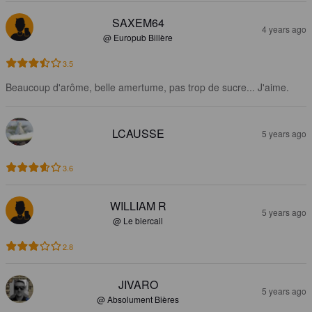
SAXEM64
4 years ago
@ Europub Billère
3.5
Beaucoup d'arôme, belle amertume, pas trop de sucre... J'aime.
LCAUSSE
5 years ago
3.6
WILLIAM R
5 years ago
@ Le biercail
2.8
JIVARO
5 years ago
@ Absolument Bières