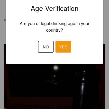
Age Verification
REVIEWS
Are you of legal drinking age in your
country?
MALO
7 years ago
NO
YES