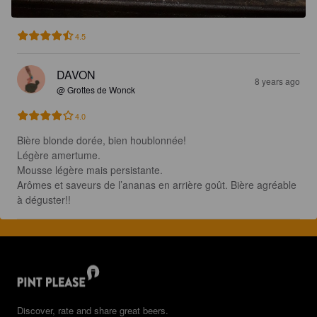
4.5
DAVON
8 years ago
@ Grottes de Wonck
4.0
Bière blonde dorée, bien houblonnée!

Légère amertume. 

Mousse légère mais persistante.

Arômes et saveurs de l’ananas en arrière goût. Bière agréable 
à déguster!!
Discover, rate and share great beers.