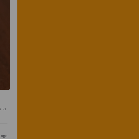
 la 
r ago