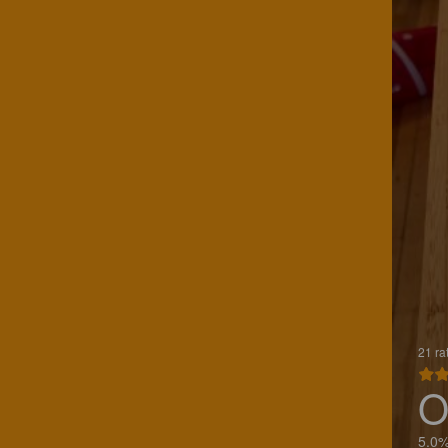
21 ra
O
5.0%