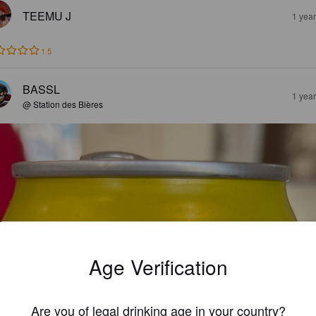
TEEMU J
1 yea
1.5
BASSL
1 yea
@ Station des Bières
Age Verification
Are you of legal drinking age in your country?