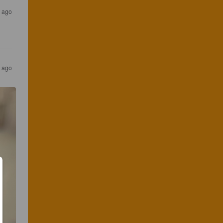
r ago
r ago