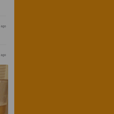
s ago
s ago