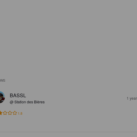
EWS
BASSL
1 yea
@ Station des Bières
1.8