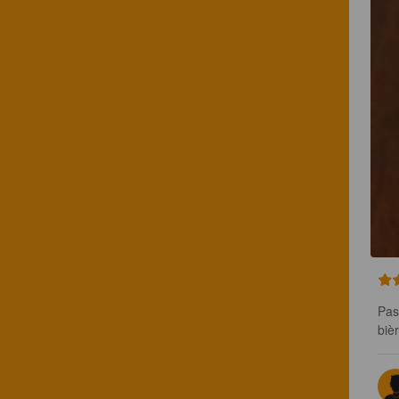
Pas
biè