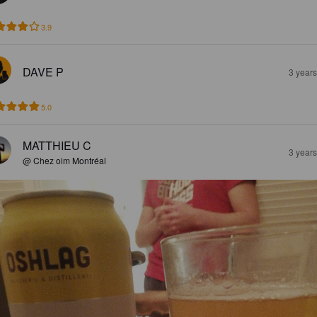
3.9
DAVE P
3 year
5.0
MATTHIEU C
3 year
@ Chez oim Montréal