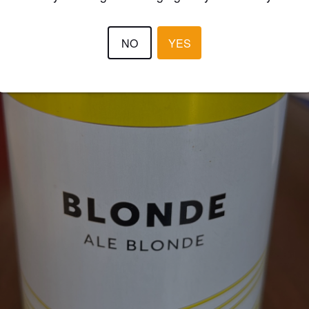
NO
YES