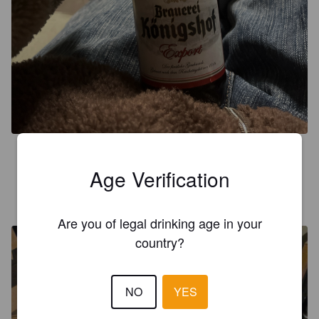
2.2
Age Verification
ALTHAUS
9 months ago
@ Felfs Garten
Are you of legal drinking age in your
country?
NO
YES