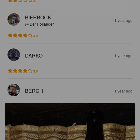
2.1
BIERBOCK
1 year ago
@ Der Holländer
4.0
DARKO
1 year ago
3.9
BERCH
1 year ago