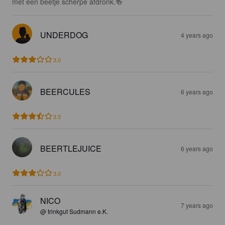
met een beetje scherpe afdronk.🍻
UNDERDOG
4 years ago
3.0
BEERCULES
6 years ago
3.5
BEERTLEJUICE
6 years ago
3.0
NICO
7 years ago
@ trinkgut Sudmann e.K.