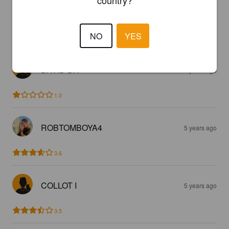
country?
MAARTZE
3 years ago
NO
YES
3.5
DAVID BR
4 years ago
1.0
ROBTOMBOYA4
5 years ago
3.6
COLLOT I
5 years ago
3.5