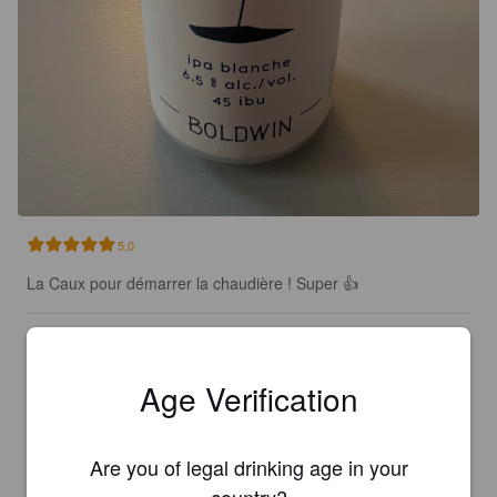
5.0
La Caux pour démarrer la chaudière ! Super 👍
GABIN
3 years ago
Age Verification
4.0
C’est pas pire ! J’aime beaucoup
Are you of legal drinking age in your