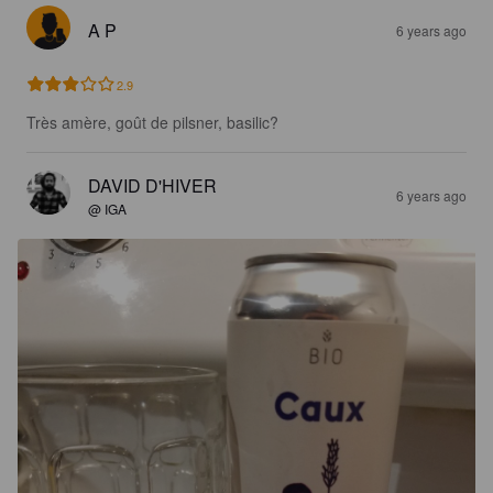
A P
6 years ago
2.9
Très amère, goût de pilsner, basilic?
DAVID D'HIVER
6 years ago
@ IGA