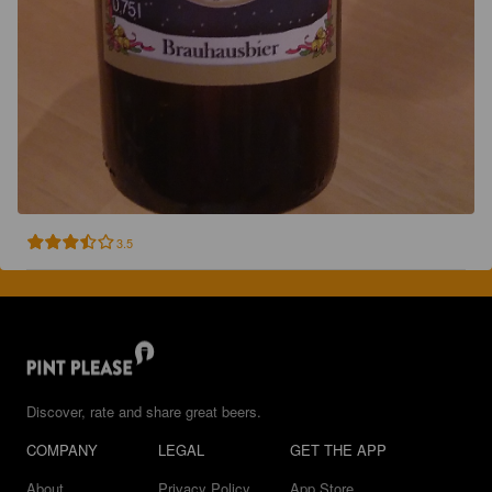
3.5
Discover, rate and share great beers.
COMPANY
LEGAL
GET THE APP
About
Privacy Policy
App Store