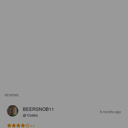
REVIEWS
BEERSNOB11
6 months ago
@ Costco
4.0