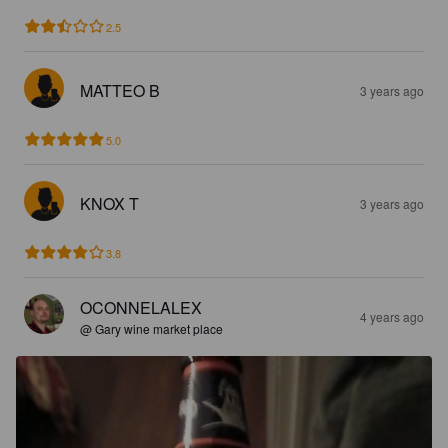
2.5
MATTEO B
3 years ago
5.0
KNOX T
3 years ago
3.8
OCONNELALEX
4 years ago
@ Gary wine market place