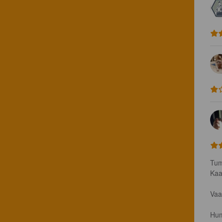
Tum
Kaar
Vaa
Hum