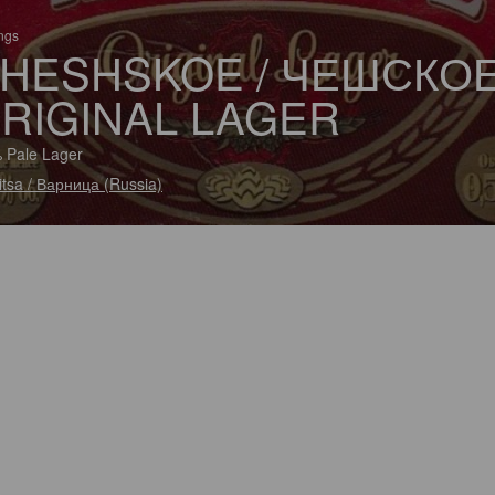
ings
HESHSKOE / ЧЕШСКО
RIGINAL LAGER
 Pale Lager
itsa / Варница (Russia)