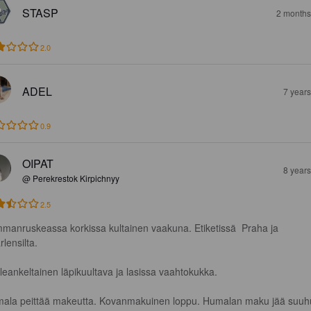
STASP
2 months
2.0
ADEL
7 year
0.9
OIPAT
8 year
@ Perekrestok Kirpichnyy
2.5
manruskeassa korkissa kultainen vaakuna. Etiketissä  Praha ja 
lensilta.

leankeltainen läpikuultava ja lasissa vaahtokukka.

ala peittää makeutta. Kovanmakuinen loppu. Humalan maku jää suuh