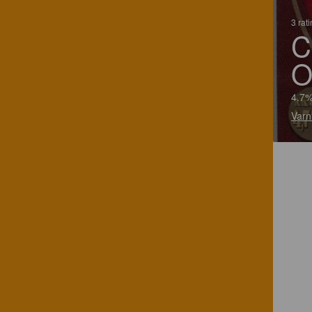
3 rat
C
O
4.7%
Varn