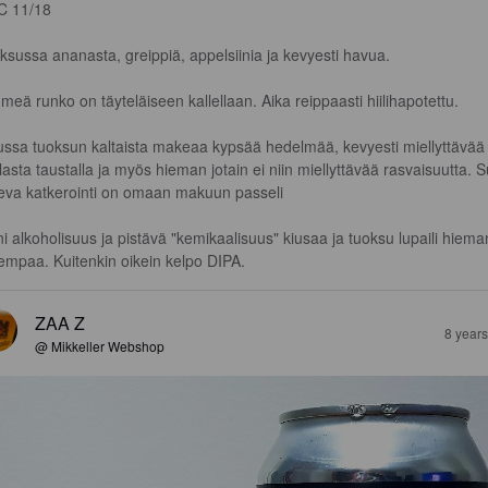
 11/18

ksussa ananasta, greippiä, appelsiinia ja kevyesti havua.

meä runko on täyteläiseen kallellaan. Aika reippaasti hiilihapotettu.

ssa tuoksun kaltaista makeaa kypsää hedelmää, kevyesti miellyttävää
lasta taustalla ja myös hieman jotain ei niin miellyttävää rasvaisuutta. S
eva katkerointi on omaan makuun passeli 

ni alkoholisuus ja pistävä "kemikaalisuus" kiusaa ja tuoksu lupaili hiema
empaa. Kuitenkin oikein kelpo DIPA.
ZAA Z
8 year
@ Mikkeller Webshop