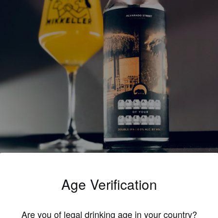
Age Verification
Are you of legal drinking age in your country?