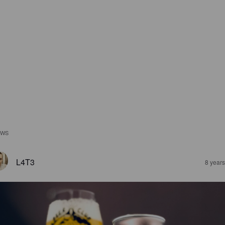
EWS
L4T3
8 year