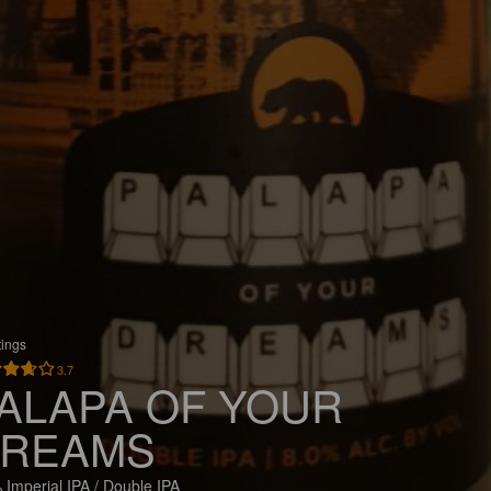
tings
3.7
ALAPA OF YOUR
REAMS
 Imperial IPA / Double IPA