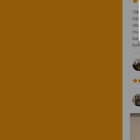
Yli
häi
vib
muk
kai
kuit