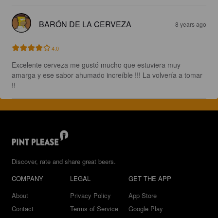
BARÓN DE LA CERVEZA
8 years ago
4.0
Excelente cerveza me gustó mucho que estuviera muy 
amarga y ese sabor ahumado increíble !!! La volvería a tomar 
!!
Discover, rate and share great beers.
COMPANY
LEGAL
GET THE APP
About
Privacy Policy
App Store
Contact
Terms of Service
Google Play