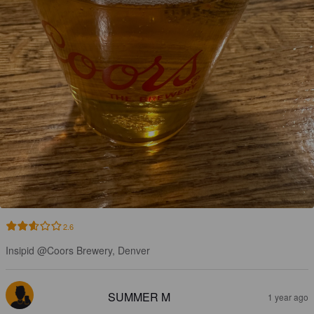
2.6
Insipid @Coors Brewery, Denver
SUMMER M
1 year ago