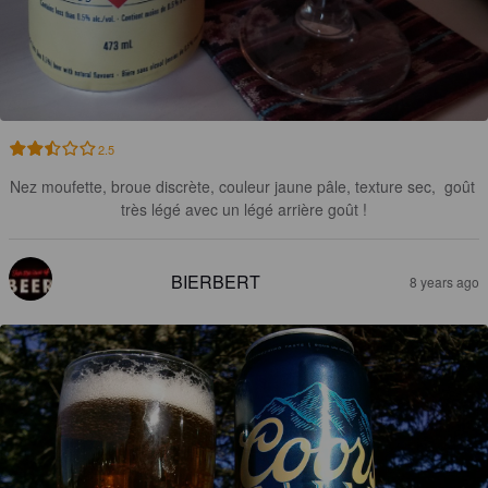
2.5
Nez moufette, broue discrète, couleur jaune pâle, texture sec,  goût 
très légé avec un légé arrière goût !
BIERBERT
8 years ago