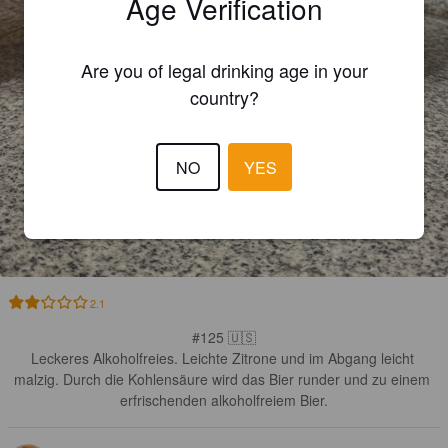
Age Verification
Are you of legal drinking age in your
country?
NO
YES
2.1
#125 🇺🇸

Leckeres Alkoholfreies. Leichte Zitrone und im Abgang leicht 
malzig. Durch die Kohlensäure wird das Bier runder und zu einem 
erfrischenden alkoholfreiem Bier.