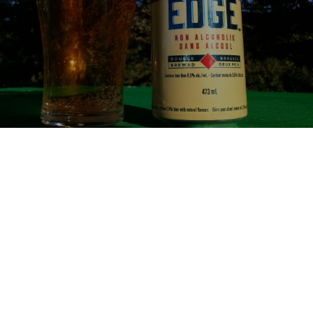
0.5
We go to the Edge today! Heute geht's auf's Ganze. Geben wir uns 
voll die Kante. Auf's Äußerste!

Genug Wortspiele mit Edge.

Feuerprobe bestanden: Alkohol darf nicht in der Öffentlichkeit 
konsumiert werden. Daher dieses Alkoholfreie unter freiem Himmel.

Ich hätte auch Mineralwasser trinken können, wäre vielleicht 
schmackhafter gewesen. Aber ihr wisst ja, don't drink and drive. 
Daher nen Trostpunkt.