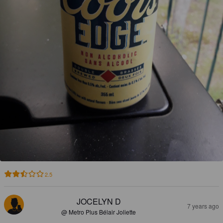
2.5
JOCELYN D
7 years ago
@ Metro Plus Bélair Joliette