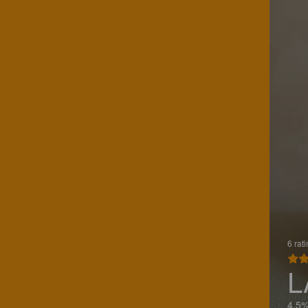
6 rat
L
4.5%