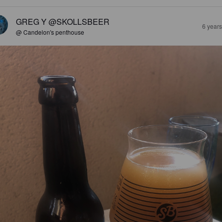
GREG Y @SKOLLSBEER
6 year
@ Candelon's penthouse