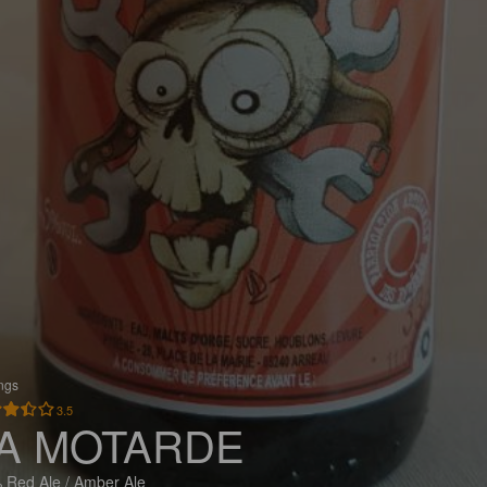
ings
3.5
A MOTARDE
 Red Ale / Amber Ale