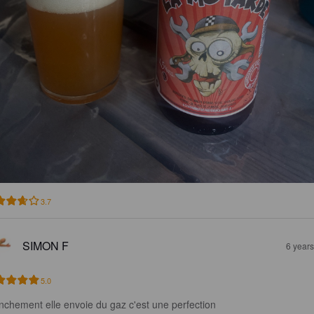
3.7
SIMON F
6 year
5.0
nchement elle envoie du gaz c'est une perfection