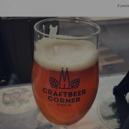
·
8 year