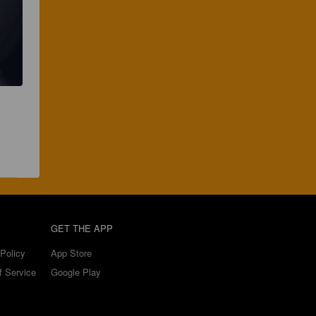
GET THE APP
Policy
App Store
f Service
Google Play