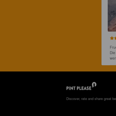
Fruc
Die
wen
Discover, rate and share great be