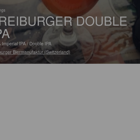
ings
REIBURGER DOUBLE
PA
 Imperial IPA / Double IPA
burger Biermanufaktur (Switzerland)