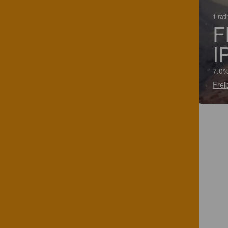
1 rat
F
I
7.0%
Frei