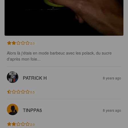
2.0
Alors là j'étais en mode barbeuc avec les polack, du sucre 
d'après mon foie...
PATRICK H
8 years ago
0.5
TINPPA5
8 years ago
2.0