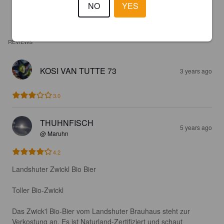
NO
YES
REVIEWS
KOSI VAN TUTTE 73
3 years ago
3.0
THUHNFISCH
5 years ago
@ Maruhn
4.2
Landshuter Zwickl Bio Bier

Toller Bio-Zwickl

Das Zwick'l Bio-Bier vom Landshuter Brauhaus steht zur 
Verkostung an. Es ist Naturland-Zertifiziert und schaut 