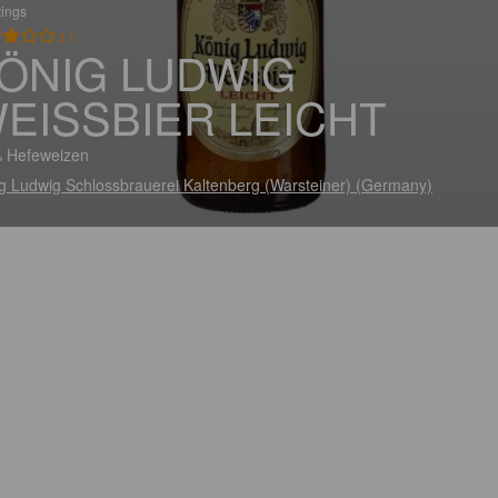
tings
3.1
ÖNIG LUDWIG
EISSBIER LEICHT
 Hefeweizen
g Ludwig Schlossbrauerei Kaltenberg (Warsteiner) (Germany)