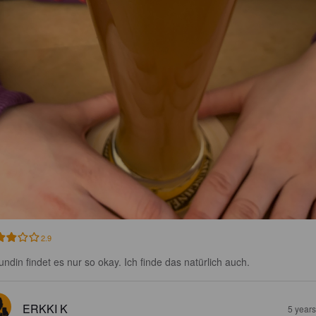
2.9
undin findet es nur so okay. Ich finde das natürlich auch.
ERKKI K
5 year