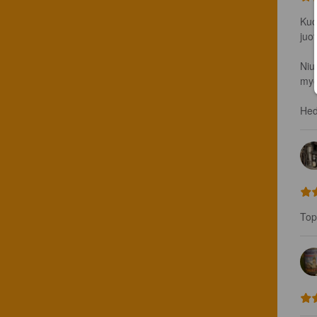
Kuo
juo
Niu
myö
Hed
Top