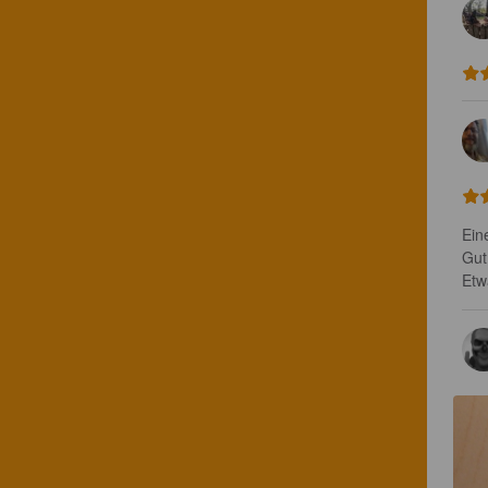
Eine
Gut
Etw