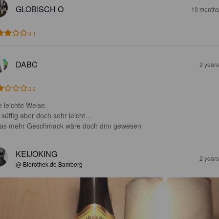
GLOBISCH O
10 months
3.1
DABC
2 year
2.2
 leichte Weise. 

 süffig aber doch sehr leicht…

as mehr Geschmack wäre doch drin gewesen
KEIJOKING
2 year
@ Bierothek.de Bamberg