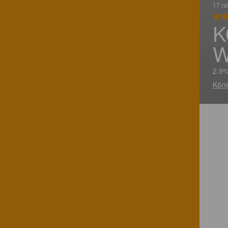
17 ra
K
W
2.9%
Köni