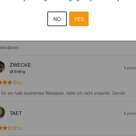
hkea 4 sormen paksuinen vaahto kullan värisessä sameassa, helposti 
tavassa ja poreilevassa oluessa.

NO
YES
kasti makua, jotain makua hiivastakin irtoaa ja pienesti hedelmäinen m
s löytyy. Perinteistä banaania ei laisinkaan…onneksi näin.

elmäinen.
ZWECKE
3 year
@ Erding
4.0
 für ein halb kastriertes Weissbier, hätte ich nicht erwartet. Genial.
TAET
4 year
3.2