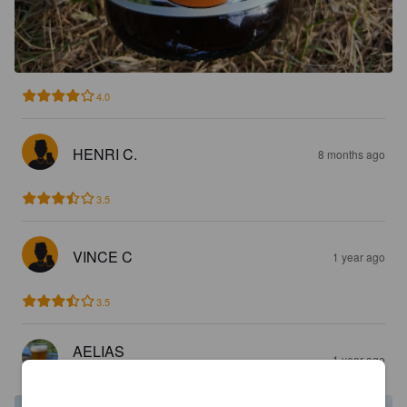
4.0
HENRI C.
8 months ago
3.5
VINCE C
1 year ago
3.5
AELIAS
1 year ago
@ Ile d'oleron