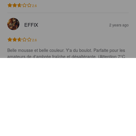
2.6
EFFIX
2 years ago
2.6
Belle mousse et belle couleur. Y'a du boulot. Parfaite pour les 
amateurs de d'ambrée fraîche et désaltérante. (Attention 7°C 
tout de même). Un peu trop simple à mon goût.
TONI TRASH
2 years ago