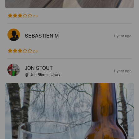
2.9
SEBASTIEN M
1 year ago
2.8
JON STOUT
1 year ago
@ Une Bière et Jivay