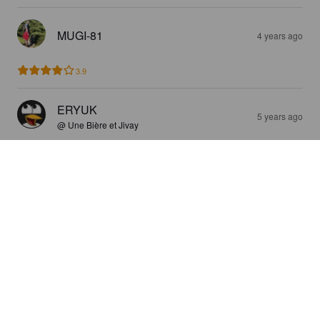
MUGI-81
4 years ago
3.9
ERYUK
5 years ago
@ Une Bière et Jivay