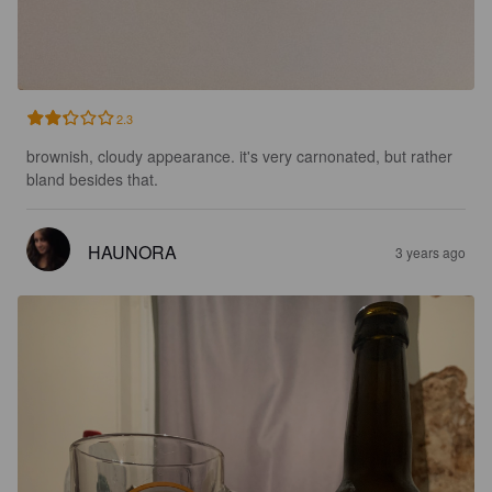
2.3
brownish, cloudy appearance. it's very carnonated, but rather 
bland besides that.
HAUNORA
3 years ago