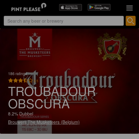
186 ratings
3.5
TROUBADOUR
OBSCURA
8.2% Dubbel
Brouwerij The Musketeers (Belgium)