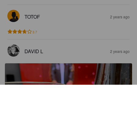
TOTOF
2 years ago
3.7
DAVID L
2 years ago