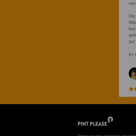
von
Die
Wär
bez
wir
zur 
Im 
Discover, rate and share great be