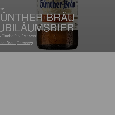
ings
ÜNTHER-BRÄU
UBILÄUMSBIER
 Oktoberfest / Märzen
her-Bräu (Germany)