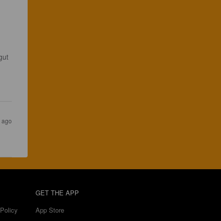
gut 
s ago
GET THE APP
Policy
App Store