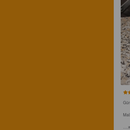
Gün
Mal
….w