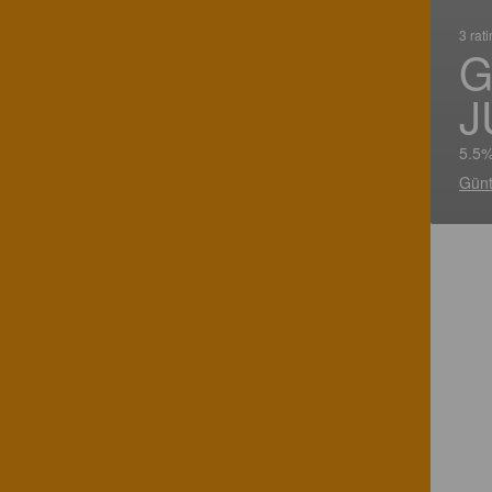
3 rat
G
J
5.5%
Günt