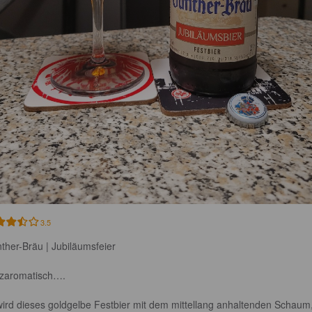
3.5
ther-Bräu | Jubiläumsfeier

zaromatisch….

ird dieses goldgelbe Festbier mit dem mittellang anhaltenden Schaum,