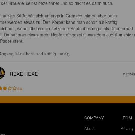
 der Brauerei selbst bezeichnet und so riecht es dann auch.

 malzige Süße hält sich anfangs in Grenzen, nimmt aber beim 
merwerden etwas zu. Den Körper kann man schon als kräftig 
eichnen, wobei die bald einsetzende Hopfenherbe gut als Counterpart 
kt. Da hat man etwas mehr Hopfen eingesetzt, was dem Jubiläumsbier 
Passe steht.

Abgang ist es herb und kräftig malzig.
HEXE HEXE
2 year
3.0
COMPANY
LEGAL
About
Privacy 
ers.