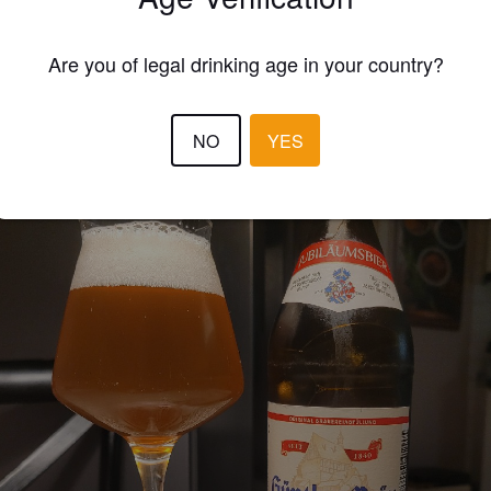
THUHNFISCH
9 months
@ Sagasser Getränkefachmarkt Sennfeld
Are you of legal drinking age in your country?
NO
YES