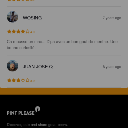
WOSING
7 years ago
4.0
Ca mousse un max... Dipa avec un bon gout de menthe. Une 
bonne curiosité.
JUAN JOSE Q
8 years ago
3.0
Discover, rate and share great beers.