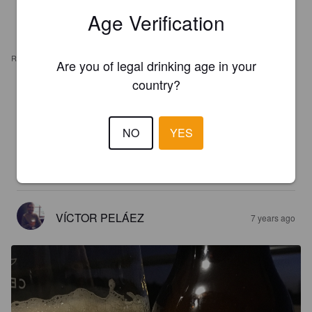
Age Verification
REVIEWS
Are you of legal drinking age in your
country?
JADR01@MSN.COM
6 years ago
NO
YES
3.4
Pues muy buena, cuerpo, intensita, tostada, espaciada, 
aromática...
VÍCTOR PELÁEZ
7 years ago