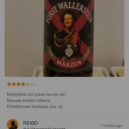
4.0
Miellyttävä olut jossa kaunis väri. 

Maussa ainakin toffeeta. 

Ehdottomasti laadukas olut. 👍
REIGO
7 months ago
@ K-Citymarket Ruoholahti