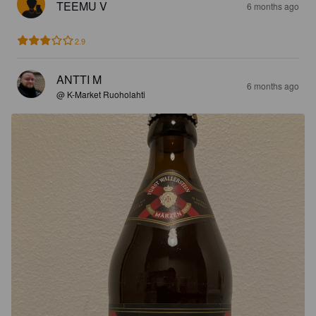
TEEMU V
6 months ago
2.9
ANTTI M
6 months ago
@ K-Market Ruoholahti