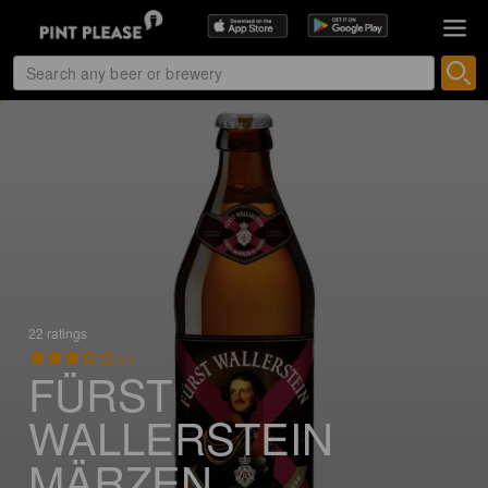
22 ratings
3.4
FÜRST
WALLERSTEIN
MÄRZEN