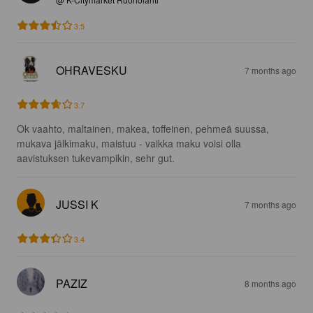
3.5
OHRAVESKU
7 months ago
3.7
Ok vaahto, maltainen, makea, toffeinen, pehmeä suussa, 
mukava jälkimaku, maistuu - vaikka maku voisi olla 
aavistuksen tukevampikin, sehr gut.
JUSSI K
7 months ago
3.4
PAZIZ
8 months ago