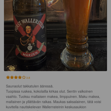
3.8
Saunaolut takkatulen ääressä. 

Tuopissa ruskea, kokolailla kirkas olut. Sentin valkoinen 
vaahto. Tuoksu maltaisen makea, limppuinen. Maku makea, 
maltainen ja yllättävän raikas. Maukas saksalainen, tätä voisi 
kuvitella nautiskelevan Wallernsteinin keskusaukion 