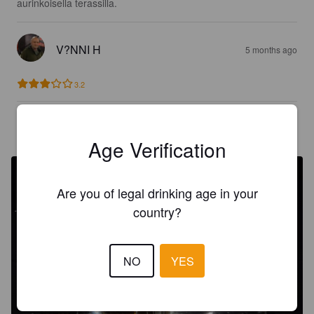
aurinkoisella terassilla.
V?NNI H
5 months ago
3.2
TIMO N
6 months ago
@ K-Citymarket Kupittaa Turku
Age Verification
Are you of legal drinking age in your
country?
NO
YES