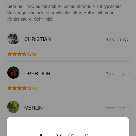
Sehr hell im Glas mit stabiler Schaumkrone. Nicht typischer 
Weizengeschmack, eher wie ein süßes Helles mit mehr 
Kohlensäure. Sehr mild.
CHRISTIAN
4 months ago
3.6
DPERIDON
7 months ago
4.0
MERLIN
11 months ago
3.5