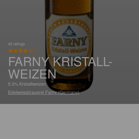
42 ratings
3.7
FARNY KRISTALL-
WEIZEN
5.3% Kristallweizen
Edelweissbrauerei Farny (Germany)