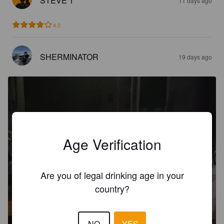
STEVE T
11 days ago
4.0
SHERMINATOR
19 days ago
Age Verification
Are you of legal drinking age in your
country?
NO
YES