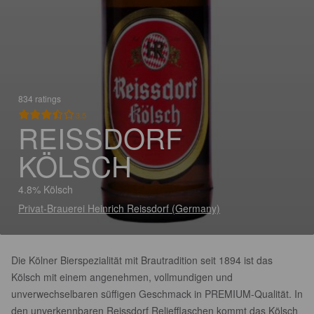
834 ratings
3.5
REISSDORF
KÖLSCH
4.8% Kölsch
Privat-Brauerei Heinrich Reissdorf (Germany)
Die Kölner Bierspezialität mit Brautradition seit 1894 ist das
Kölsch mit einem angenehmen, vollmundigen und
unverwechselbaren süffigen Geschmack in PREMIUM-Qualität. In
den unverkennbaren Reissdorf Reliefflaschen kommt das Kölsch