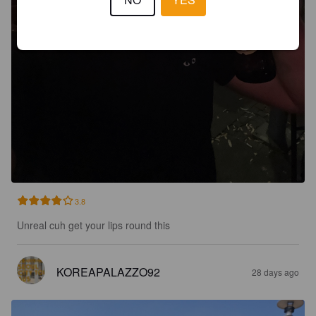
3.8
Unreal cuh get your lips round this
KOREAPALAZZO92
28 days ago