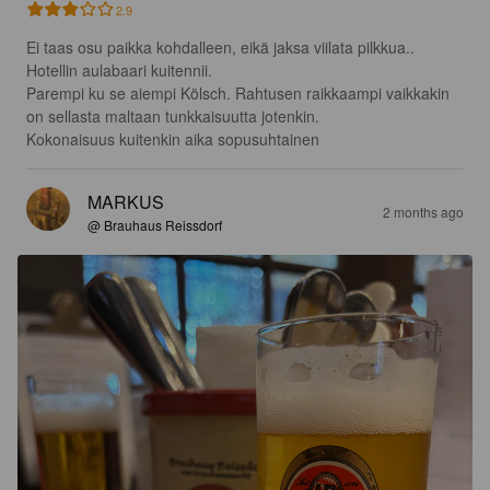
2.9
Ei taas osu paikka kohdalleen, eikä jaksa viilata pilkkua..

Hotellin aulabaari kuitennii.

Parempi ku se aiempi Kölsch. Rahtusen raikkaampi vaikkakin 
on sellasta maltaan tunkkaisuutta jotenkin.

Kokonaisuus kuitenkin aika sopusuhtainen
MARKUS
2 months ago
@ Brauhaus Reissdorf