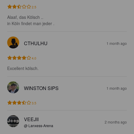
2.5
Alaaf, das Kölsch ..

in Köln findet man jeder .
CTHULHU
1 month ago
4.0
Excellent kölsch.
WINSTON SIPS
1 month ago
3.5
VEEJII
2 months ago
@ Lanxess-Arena