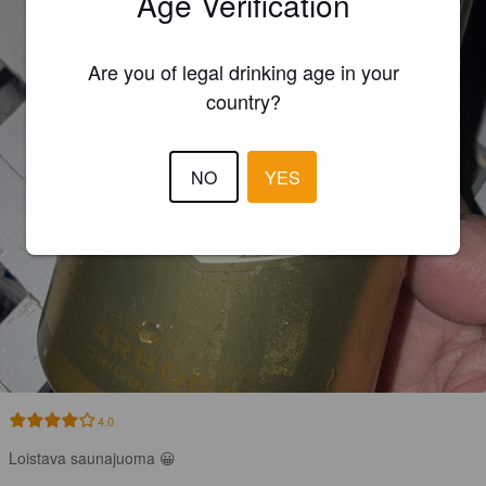
Age Verification
Are you of legal drinking age in your
country?
NO
YES
4.0
Loistava saunajuoma 😀