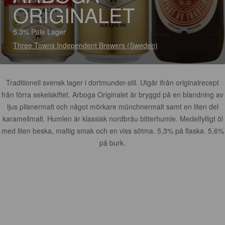
ORIGINALET
5.3% Pale Lager
Three Towns Independent Brewers (Sweden)
Traditionell svensk lager i dortmunder-stil. Utgår ifrån originalrecept
från förra sekelskiftet. Arboga Originalet är bryggd på en blandning av
ljus pilsnermalt och något mörkare münchnermalt samt en liten del
karamellmalt. Humlen är klassisk nordbräu bitterhumle. Medelfylligt öl
med liten beska, maltig smak och en viss sötma. 5,3% på flaska. 5,6%
på burk.