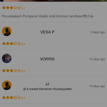
3.1
Peruslaakeri! Porispere! Kaikki mitä ihminen tarvitsee!😎🍺👍
VESA P
9 days ago
3.3
VORRIS
10 days ago
3.0
JJ
10 days ago
@ K-market Sörnäinen Ruokapysäkki
3.3