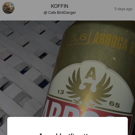
KOFFIN
5 days ago
@ Cafe BirdDanger