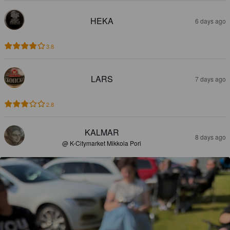
HEKA
6 days ago
3.8
LARS
7 days ago
2.8
KALMAR
8 days ago
@ K-Citymarket Mikkola Pori