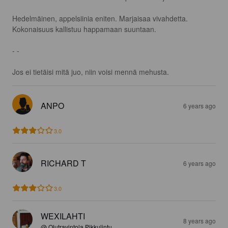
Hedelmäinen, appelsiinia eniten. Marjaisaa vivahdetta. 
Kokonaisuus kallistuu happamaan suuntaan.

- -

Jos ei tietäisi mitä juo, niin voisi mennä mehusta.
ANPO
6 years ago
3.0
RICHARD T
6 years ago
3.0
WEXILAHTI
8 years ago
@ Olutravintola Pikkulintu