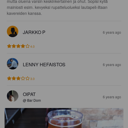
mutta oluena varsin keskinkertainen ja ohut. Sopisi kyllä 
mainiosti esim. kevyeksi rupatteluolueksi lautapeli-iltaan 
kavereiden kanssa.
JARKKO P
6 years ago
4.0
LENNY HEFAISTOS
6 years ago
3.0
OIPAT
6 years ago
@ Bar Dom