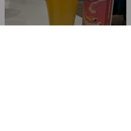
4.2
MATTHIEU C
2 years ago
@ Montreal, Canada