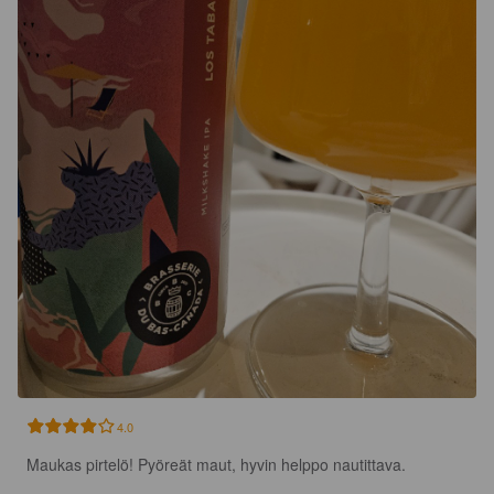
4.0
Maukas pirtelö! Pyöreät maut, hyvin helppo nautittava.