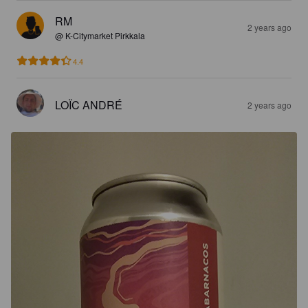
RM
2 years ago
@ K-Citymarket Pirkkala
4.4
LOÏC ANDRÉ
2 years ago