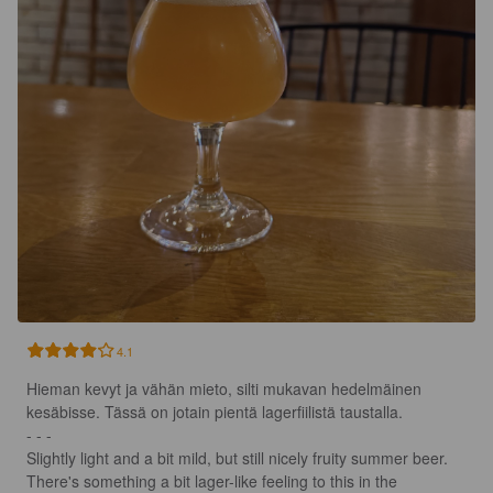
4.1
Hieman kevyt ja vähän mieto, silti mukavan hedelmäinen 
kesäbisse. Tässä on jotain pientä lagerfiilistä taustalla.

- - -

Slightly light and a bit mild, but still nicely fruity summer beer. 
There's something a bit lager-like feeling to this in the 