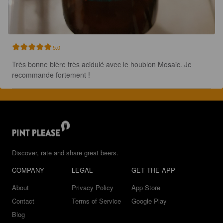
5.0
Très bonne bière très acidulé avec le houblon Mosaic. Je 
recommande fortement !
Discover, rate and share great beers.
COMPANY
LEGAL
GET THE APP
About
Privacy Policy
App Store
Contact
Terms of Service
Google Play
Blog