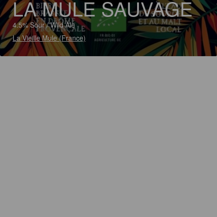
LA MULE SAUVAGE
4.5% Sour / Wild Ale
La Vieille Mule (France)