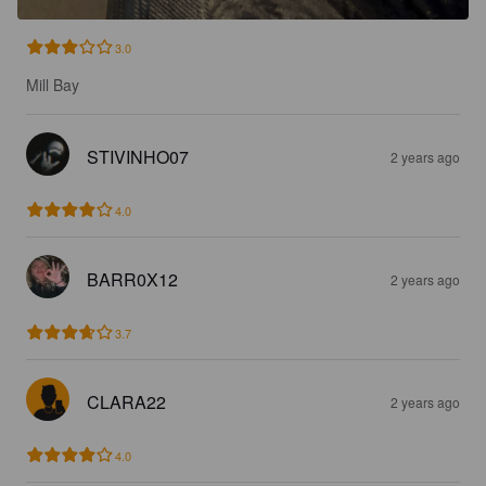
3.0
Mill Bay
STIVINHO07
2 years ago
4.0
BARR0X12
2 years ago
3.7
CLARA22
2 years ago
4.0