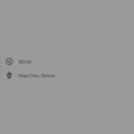
IBU:
65
Hops:
Citra, Simcoe