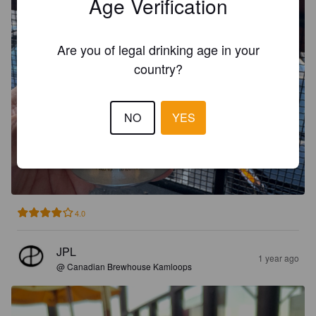
Age Verification
Are you of legal drinking age in your
country?
NO
YES
4.0
JPL
1 year ago
@ Canadian Brewhouse Kamloops