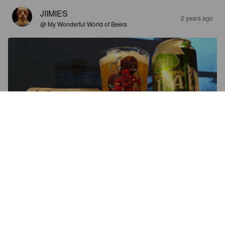
JIIMIES
2 years ago
@ My Wonderful World of Beers
3.8
Eilisen Olpo goes Bodom bar & sauna -tapahtuman 
yhteydessä ostetut lasinaluset kokeiluun. 12 kpl setti COB:n 
levynkansilla taiteiltuina. Mahtavaa. Käyttöön Halo of Blood. 
Lasiin tuliaisolut itselle Vancouverista. Stanley parkissa tuli 