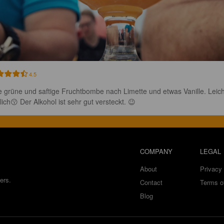
4.5
e grüne und saftige Fruchtbombe nach Limette und etwas Vanille. Leich
lich😗 Der Alkohol ist sehr gut versteckt. 😉
COMPANY
LEGAL
About
Privacy 
ers.
Contact
Terms o
Blog