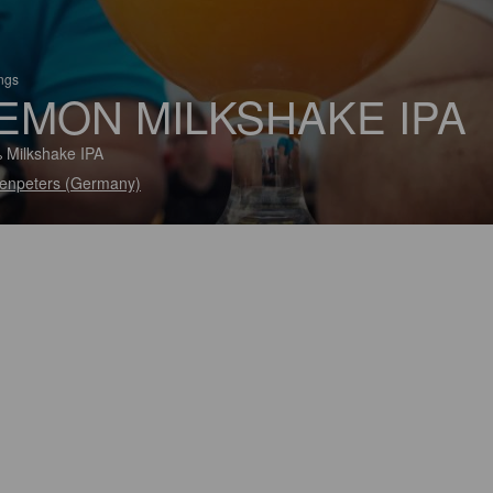
ings
EMON MILKSHAKE IPA
 Milkshake IPA
enpeters (Germany)