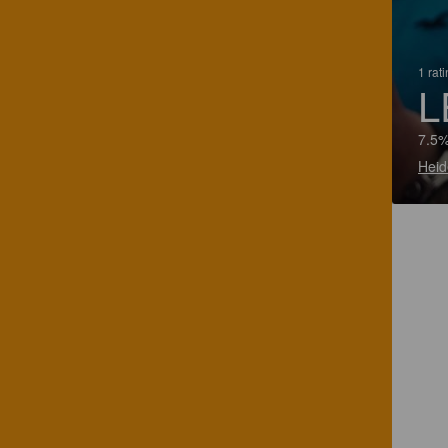
1 rat
L
7.5%
Heid