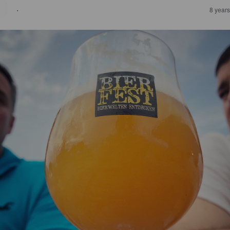
·
8 year