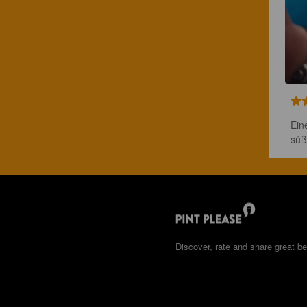
Ein
süß
Discover, rate and share great be